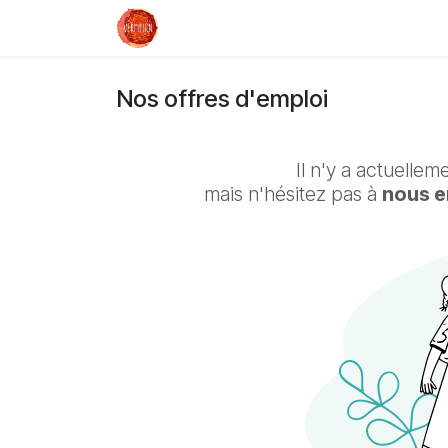
Se rendre au contenu
Dégustation libre
Événements
Nos offres d'emploi
Il n'y a actuelle
mais n'hésitez pas à
nous e