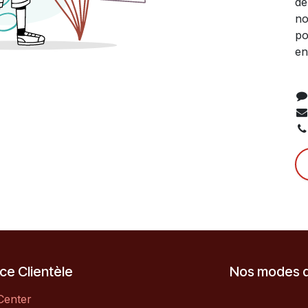
de
no
po
en
ce Clientèle
Nos modes 
Center