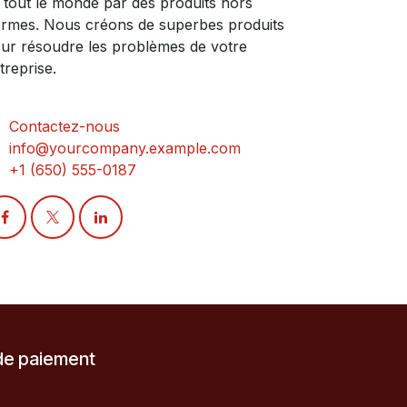
 tout le monde par des produits hors
rmes. Nous créons de superbes produits
ur résoudre les problèmes de votre
treprise.
Contactez-nous
info@yourcompany.example.com
+1 (650) 555-0187
de paiement