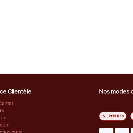
ce Clientèle
Nos modes 
Center
rs
Prix bas
son
ition
ctez-nous