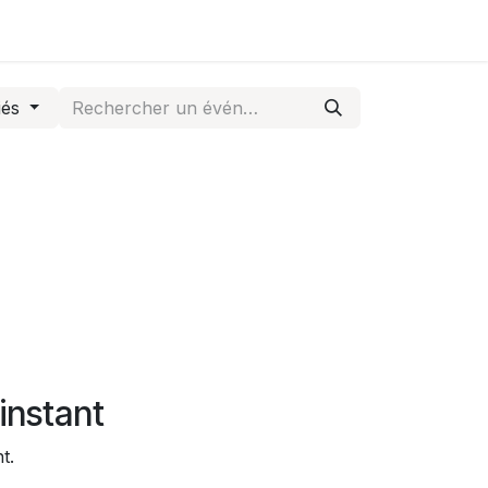
iés
instant
t.