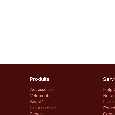
Produits
Servi
Accessoires
Help 
Vêtements
Retou
Beauté
Livrai
Les essentiels
Expéd
Fitness
Conta