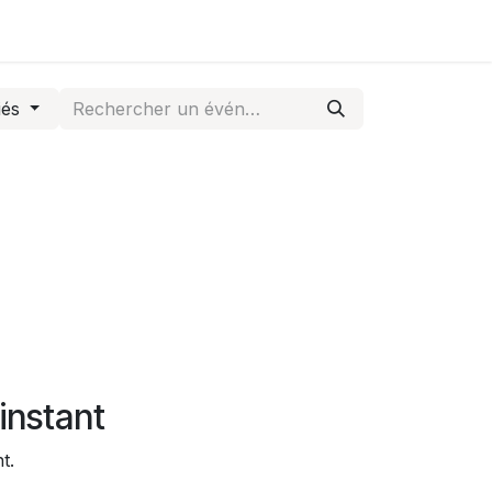
iés
instant
t.