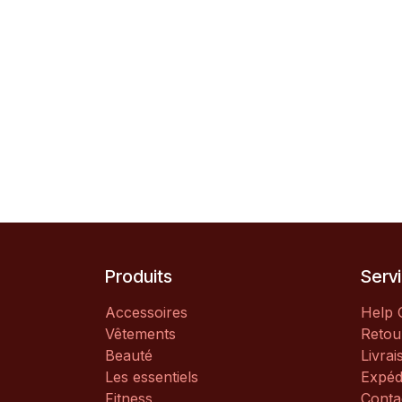
Produits
Servi
Accessoires
Help 
Vêtements
Retou
Beauté
Livrai
Les essentiels
Expéd
Fitness
Conta