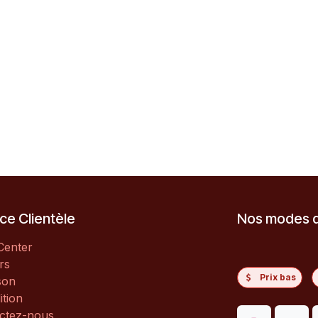
ce Clientèle
Nos modes 
Center
rs
Prix bas
son
ition
ctez-nous